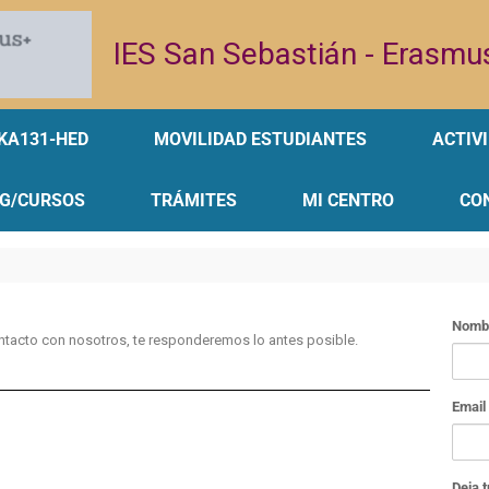
IES San Sebastián - Erasm
KA131-HED
MOVILIDAD ESTUDIANTES
ACTIV
G/CURSOS
TRÁMITES
MI CENTRO
CO
Nomb
ntacto con nosotros, te responderemos lo antes posible.
Email
Deja 