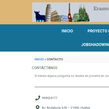
INICIO
PROYECTO 
JOBSHADOWIN
INICIO
»
CONTACTO
CONTÁCTANOS
Si tienes alguna pregunta no dudes en ponerte en co
959524177
Av. Andalucía S/N – 21006, Huelva