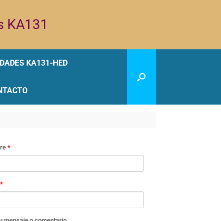
us KA131
IDADES KA131-HED
NTACTO
re
*
*
tu mensaje o comentario